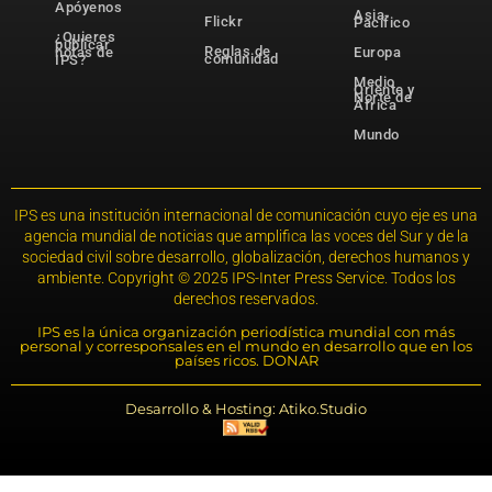
Apóyenos
Asia-
Flickr
Pacífico
¿Quieres
publicar
Reglas de
notas de
Europa
comunidad
IPS?
Medio
Oriente y
Norte de
África
Mundo
IPS es una institución internacional de comunicación cuyo eje es una
agencia mundial de noticias que amplifica las voces del Sur y de la
sociedad civil sobre desarrollo, globalización, derechos humanos y
ambiente. Copyright © 2025 IPS-Inter Press Service. Todos los
derechos reservados.
IPS es la única organización periodística mundial con más
personal y corresponsales en el mundo en desarrollo que en los
países ricos. DONAR
Desarrollo & Hosting: Atiko.Studio