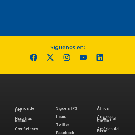
Síguenos en:
Acerca de
Sigue a IPS
África
IPS
Inicio
América
Nuestros
Latina y el
socios
Caribe
Twitter
Contáctenos
América del
Norte
Facebook