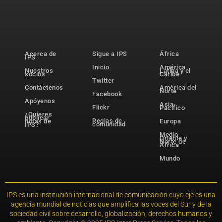
Acerca de
Sigue a IPS
África
IPS
Inicio
América
Nuestros
Latina y el
socios
Caribe
Twitter
Contáctenos
América del
Norte
Facebook
Apóyenos
Asia-
Flickr
Pacífico
¿Quieres
publicar
Reglas de
notas de
Europa
comunidad
IPS?
Medio
Oriente y
Norte de
África
Mundo
IPS es una institución internacional de comunicación cuyo eje es una
agencia mundial de noticias que amplifica las voces del Sur y de la
sociedad civil sobre desarrollo, globalización, derechos humanos y