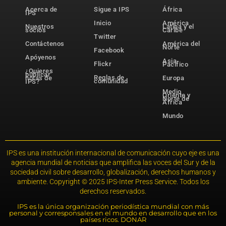
Acerca de
Sigue a IPS
África
IPS
Inicio
América
Nuestros
Latina y el
socios
Caribe
Twitter
Contáctenos
América del
Norte
Facebook
Apóyenos
Asia-
Flickr
Pacífico
¿Quieres
publicar
Reglas de
notas de
Europa
comunidad
IPS?
Medio
Oriente y
Norte de
África
Mundo
IPS es una institución internacional de comunicación cuyo eje es una
agencia mundial de noticias que amplifica las voces del Sur y de la
sociedad civil sobre desarrollo, globalización, derechos humanos y
ambiente. Copyright © 2025 IPS-Inter Press Service. Todos los
derechos reservados.
IPS es la única organización periodística mundial con más
personal y corresponsales en el mundo en desarrollo que en los
países ricos. DONAR