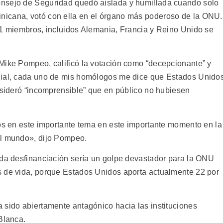
onsejo de Seguridad quedó aislada y humillada cuando solo
icana, votó con ella en el órgano más poderoso de la ONU.
11 miembros, incluidos Alemania, Francia y Reino Unido se
Mike Pompeo, calificó la votación como “decepcionante” y
dial, cada uno de mis homólogos me dice que Estados Unido
onsideró “incomprensible” que en público no hubiesen
nos en este importante tema en este importante momento en la
el mundo», dijo Pompeo.
ada desfinanciación sería un golpe devastador para la ONU
s de vida, porque Estados Unidos aporta actualmente 22 por
 sido abiertamente antagónico hacia las instituciones
Blanca.