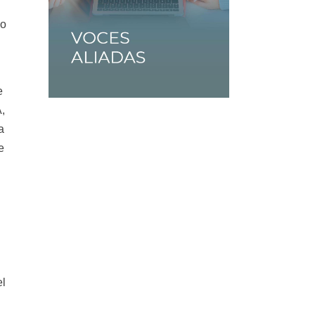
do
e
,
a
e
el