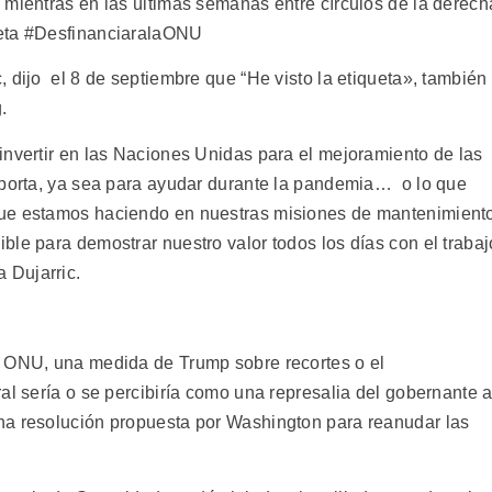
 mientras en las últimas semanas entre círculos de la derech
ueta #DesfinanciaralaONU
 dijo el 8 de septiembre que “He visto la etiqueta», también
.
invertir en las Naciones Unidas para el mejoramiento de las
aporta, ya sea para ayudar durante la pandemia… o lo que
que estamos haciendo en nuestras misiones de mantenimient
le para demostrar nuestro valor todos los días con el trabaj
 Dujarric.
a ONU, una medida de Trump sobre recortes o el
al sería o se percibiría como una represalia del gobernante a
na resolución propuesta por Washington para reanudar las