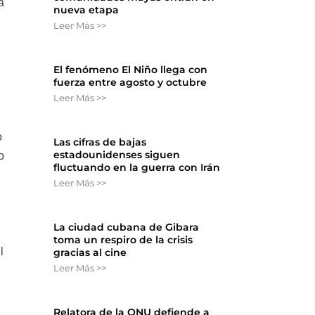
a
nueva etapa
Leer Más >>
El fenómeno El Niño llega con
fuerza entre agosto y octubre
Leer Más >>
o
Las cifras de bajas
estadounidenses siguen
o
fluctuando en la guerra con Irán
Leer Más >>
La ciudad cubana de Gibara
toma un respiro de la crisis
l
gracias al cine
Leer Más >>
Relatora de la ONU defiende a