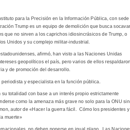
stituto para la Precisión en la Información Pública, con sede
stración Trump es un equipo de demolición que busca socavar
les que no sirven a los caprichos idiosincrásicos de Trump, o
dos Unidos y su complejo militar-industrial.
estadounidenses, afirmó, han visto a las Naciones Unidas
ereses geopolíticos el país, pero varios de ellos respaldaro
ria y de promoción del desarrollo.
o periodista y especialista en la función pública.
su totalidad con base a un interés propio estrictamente
tenderse como la amenaza más grave no solo para la ONU si
mon, autor de «Hacer la guerra fácil. Cómo los presidentes y
la muerte»
ernacionales, no deben ponerse en igual plano. Las Nacione