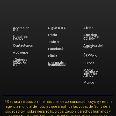
Acerca de
Sigue a IPS
África
IPS
Inicio
América
Nuestros
Latina y el
socios
Caribe
Twitter
Contáctenos
América del
Norte
Facebook
Apóyenos
Asia-
Flickr
Pacífico
¿Quieres
publicar
Reglas de
notas de
Europa
comunidad
IPS?
Medio
Oriente y
Norte de
África
Mundo
IPS es una institución internacional de comunicación cuyo eje es una
agencia mundial de noticias que amplifica las voces del Sur y de la
sociedad civil sobre desarrollo, globalización, derechos humanos y