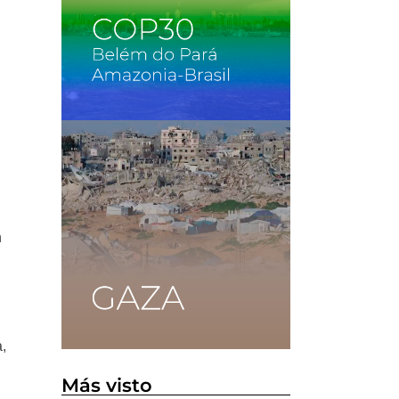
n
a,
Más visto