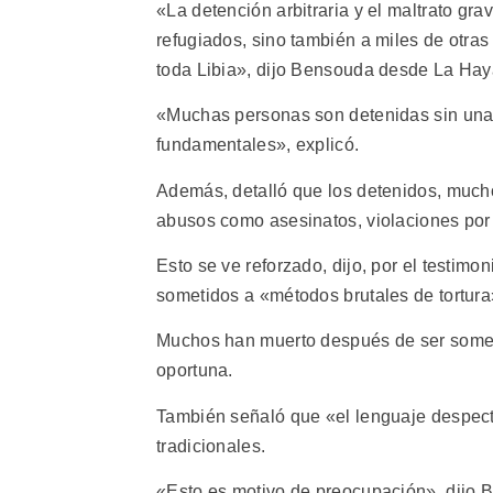
«La detención arbitraria y el maltrato gra
refugiados, sino también a miles de otra
toda Libia», dijo Bensouda desde La Haya,
«Muchas personas son detenidas sin una 
fundamentales», explicó.
Además, detalló que los detenidos, muchos
abusos como asesinatos, violaciones por t
Esto se ve reforzado, dijo, por el testim
sometidos a «métodos brutales de tortura
Muchos han muerto después de ser someti
oportuna.
También señaló que «el lenguaje despec
tradicionales.
«Esto es motivo de preocupación», dijo B