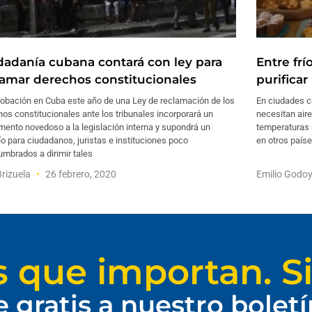
dadanía cubana contará con ley para
Entre frí
lamar derechos constitucionales
purificar
robación en Cuba este año de una Ley de reclamación de los
En ciudades c
os constitucionales ante los tribunales incorporará un
necesitan aire
mento novedoso a la legislación interna y supondrá un
temperaturas 
o para ciudadanos, juristas e instituciones poco
en otros país
mbrados a dirimir tales
Brizuela
26 febrero, 2020
Emilio Godo
s que importan. Si
e gratis a nuestro bolet