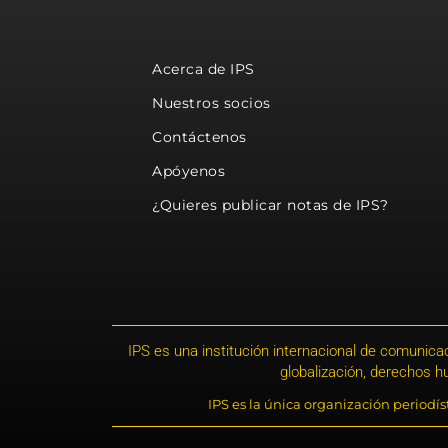
Acerca de IPS
Nuestros socios
Contáctenos
Apóyenos
¿Quieres publicar notas de IPS?
IPS es una institución internacional de comunicac
globalización, derechos 
IPS es la única organización periodí