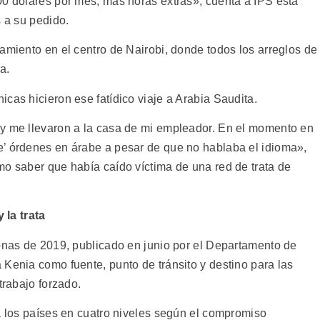
00 dólares por mes, más horas extras», cuenta a IPS esta
s a su pedido.
amiento en el centro de Nairobi, donde todos los arreglos de
a.
cas hicieron ese fatídico viaje a Arabia Saudita.
 y me llevaron a la casa de mi empleador. En el momento en
e’ órdenes en árabe a pesar de que no hablaba el idioma»,
mo saber que había caído víctima de una red de trata de
 la trata
sonas de 2019, publicado en junio por el Departamento de
 Kenia como fuente, punto de tránsito y destino para las
trabajo forzado.
 a los países en cuatro niveles según el compromiso