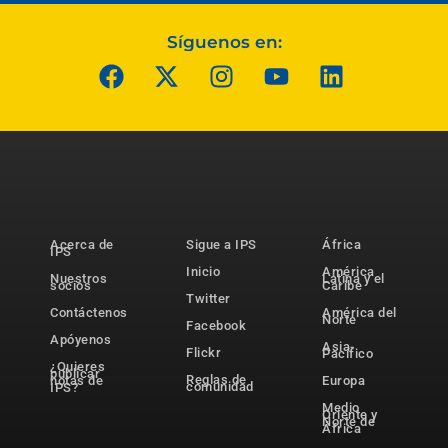
Síguenos en:
Acerca de
Sigue a IPS
África
IPS
Inicio
América
Nuestros
Latina y el
socios
Caribe
Twitter
Contáctenos
América del
Norte
Facebook
Apóyenos
Asia-
Flickr
Pacífico
¿Quieres
publicar
Reglas de
notas de
Europa
comunidad
IPS?
Medio
Oriente y
Norte de
África