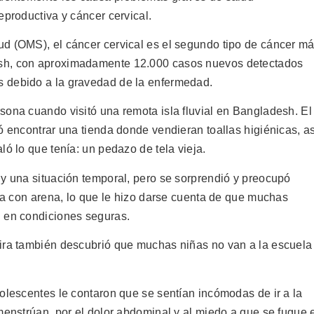
eproductiva y cáncer cervical.
d (OMS), el cáncer cervical es el segundo tipo de cáncer m
sh, con aproximadamente 12.000 casos nuevos detectados
 debido a la gravedad de la enfermedad.
sona cuando visitó una remota isla fluvial en Bangladesh. El
ó encontrar una tienda donde vendieran toallas higiénicas, as
ló lo que tenía: un pedazo de tela vieja.
 y una situación temporal, pero se sorprendió y preocupó
ela con arena, lo que le hizo darse cuenta de que muchas
n en condiciones seguras.
Mira también descubrió que muchas niñas no van a la escuela
olescentes le contaron que se sentían incómodas de ir a la
menstrúan, por el dolor abdominal y al miedo a que se fugue 