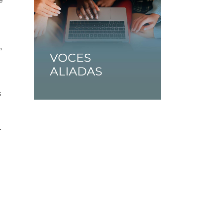
,
a
s
.