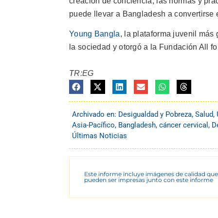
creación de conciencia, las normas y prá
puede llevar a Bangladesh a convertirse 
Young Bangla
, la plataforma juvenil má
la sociedad y otorgó a la Fundación All 
T
R:EG
Archivado en:
Desigualdad y Pobreza
,
Salud
,
Asia-Pacífico
,
Bangladesh
,
cáncer cervical
,
D
Últimas Noticias
Este informe incluye imágenes de calidad que
pueden ser impresas junto con este informe