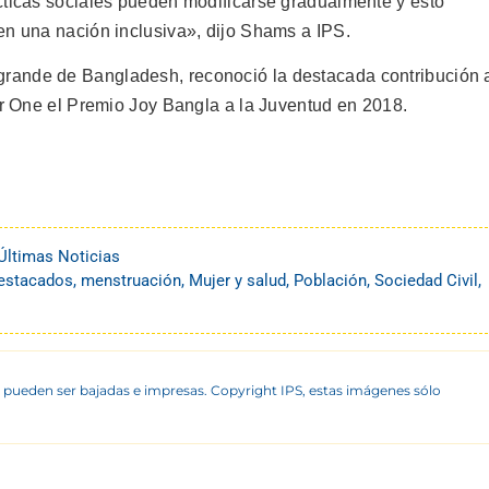
cticas sociales pueden modificarse gradualmente y esto
en una nación inclusiva», dijo Shams a IPS.
s grande de Bangladesh, reconoció la destacada contribución 
for One el Premio Joy Bangla a la Juventud en 2018.
Últimas Noticias
estacados
,
menstruación
,
Mujer y salud
,
Población
,
Sociedad Civil
,
 pueden ser bajadas e impresas. Copyright IPS, estas imágenes sólo