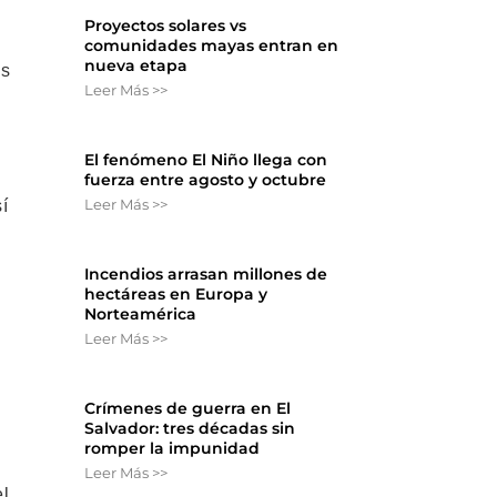
Proyectos solares vs
comunidades mayas entran en
nueva etapa
ás
Leer Más >>
El fenómeno El Niño llega con
fuerza entre agosto y octubre
Leer Más >>
í
Incendios arrasan millones de
hectáreas en Europa y
Norteamérica
Leer Más >>
Crímenes de guerra en El
Salvador: tres décadas sin
romper la impunidad
Leer Más >>
el