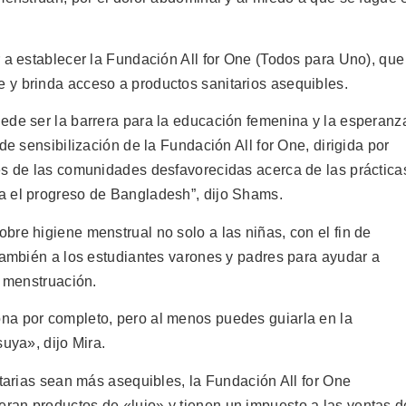
 a establecer la Fundación All for One (Todos para Uno), que
 y brinda acceso a productos sanitarios asequibles.
ede ser la barrera para la educación femenina y la esperanz
de sensibilización de la Fundación All for One, dirigida por
es de las comunidades desfavorecidas acerca de las práctica
a el progreso de Bangladesh”, dijo Shams.
re higiene menstrual no solo a las niñas, con el fin de
 también a los estudiantes varones y padres para ayudar a
a menstruación.
na por completo, pero al menos puedes guiarla en la
uya», dijo Mira.
itarias sean más asequibles, la Fundación All for One
ran productos de «lujo» y tienen un impuesto a las ventas d