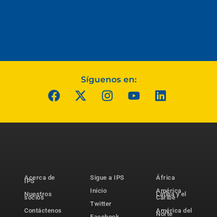
Síguenos en:
Acerca de
Sigue a IPS
África
IPS
Inicio
América
Nuestros
Latina y el
socios
Caribe
Twitter
Contáctenos
América del
Norte
Facebook