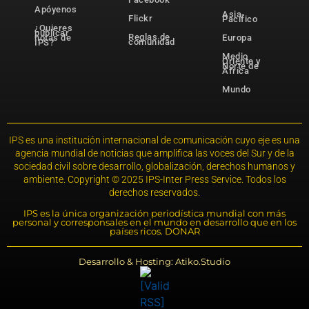
Apóyenos
Asia-
Flickr
Pacífico
¿Quieres
publicar
Reglas de
notas de
Europa
comunidad
IPS?
Medio
Oriente y
Norte de
África
Mundo
IPS es una institución internacional de comunicación cuyo eje es una
agencia mundial de noticias que amplifica las voces del Sur y de la
sociedad civil sobre desarrollo, globalización, derechos humanos y
ambiente. Copyright © 2025 IPS-Inter Press Service. Todos los
derechos reservados.
IPS es la única organización periodística mundial con más
personal y corresponsales en el mundo en desarrollo que en los
países ricos. DONAR
Desarrollo & Hosting: Atiko.Studio