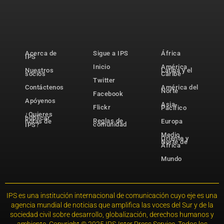
Acerca de
Sigue a IPS
África
IPS
Inicio
América
Nuestros
Latina y el
socios
Caribe
Twitter
Contáctenos
América del
Norte
Facebook
Apóyenos
Asia-
Flickr
Pacífico
¿Quieres
publicar
Reglas de
notas de
Europa
comunidad
IPS?
Medio
Oriente y
Norte de
África
Mundo
IPS es una institución internacional de comunicación cuyo eje es una
agencia mundial de noticias que amplifica las voces del Sur y de la
sociedad civil sobre desarrollo, globalización, derechos humanos y