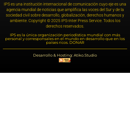
IPS es una institución internacional de comunicación cuyo eje es una
agencia mundial de noticias que amplifica las voces del Sur y de la
sociedad civil sobre desarrollo, globalización, derechos humanos y
ambiente. Copyright © 2025 IPS-Inter Press Service. Todos los
derechos reservados.
IPS es la única organización periodística mundial con más
personal y corresponsales en el mundo en desarrollo que en los
países ricos. DONAR
Desarrollo & Hosting: Atiko.Studio