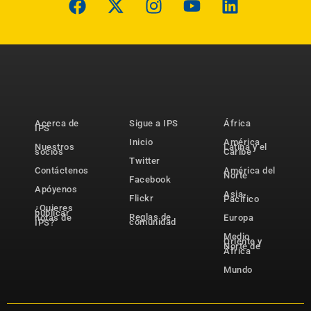
Acerca de
Sigue a IPS
África
IPS
Inicio
América
Nuestros
Latina y el
socios
Caribe
Twitter
Contáctenos
América del
Norte
Facebook
Apóyenos
Asia-
Flickr
Pacífico
¿Quieres
publicar
Reglas de
notas de
Europa
comunidad
IPS?
Medio
Oriente y
Norte de
África
Mundo