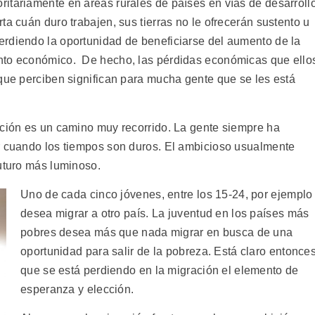
itariamente en áreas rurales de países en vías de desarrollo
ta cuán duro trabajen, sus tierras no le ofrecerán sustento u
rdiendo la oportunidad de beneficiarse del aumento de la
nto económico. De hecho, las pérdidas económicas que ello
 que perciben significan para mucha gente que se les está
ación es un camino muy recorrido. La gente siempre ha
r cuando los tiempos son duros. El ambicioso usualmente
futuro más luminoso.
Uno de cada cinco jóvenes, entre los 15-24, por ejemplo
desea migrar a otro país. La juventud en los países más
pobres desea más que nada migrar en busca de una
oportunidad para salir de la pobreza. Está claro entonce
que se está perdiendo en la migración el elemento de
esperanza y elección.