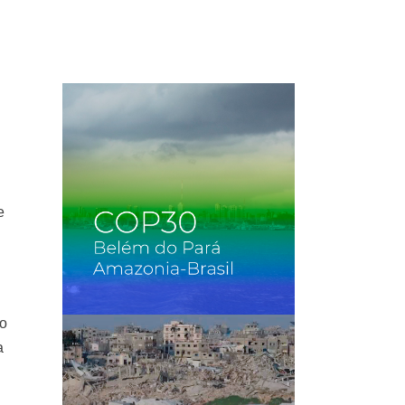
e
to
a