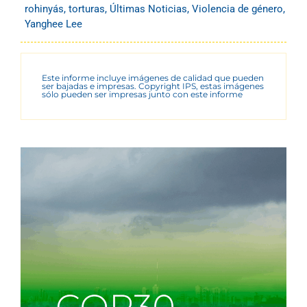
rohinyás
,
torturas
,
Últimas Noticias
,
Violencia de género
,
Yanghee Lee
Este informe incluye imágenes de calidad que pueden
ser bajadas e impresas. Copyright IPS, estas imágenes
sólo pueden ser impresas junto con este informe