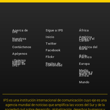
Acerca de
Sigue a IPS
África
IPS
Inicio
América
Nuestros
Latina y el
socios
Caribe
Twitter
Contáctenos
América del
Norte
Facebook
Apóyenos
Asia-
Flickr
Pacífico
¿Quieres
publicar
Reglas de
notas de
Europa
comunidad
IPS?
Medio
Oriente y
Norte de
África
Mundo
IPS es una institución internacional de comunicación cuyo eje es una
agencia mundial de noticias que amplifica las voces del Sur y de la
sociedad civil sobre desarrollo, globalización, derechos humanos y