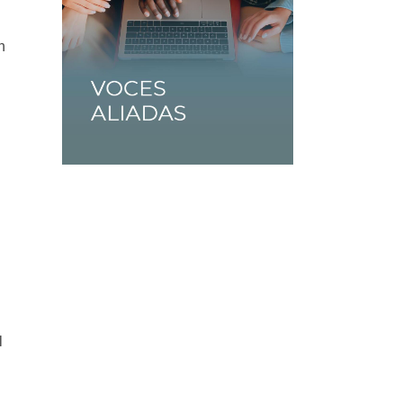
n
y
l