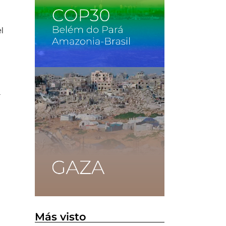
l
n
a
Más visto