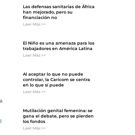
Las defensas sanitarias de África
han mejorado, pero su
financiación no
Leer Más >>
l
El Niño es una amenaza para los
trabajadores en América Latina
Leer Más >>
Al aceptar lo que no puede
controlar, la Caricom se centra
en lo que sí puede
Leer Más >>
ra
Mutilación genital femenina: se
gana el debate, pero se pierden
l
los fondos
Leer Más >>