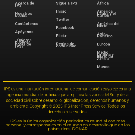
Acerca de
Sigue a IPS
África
IPS
Inicio
América
Nuestros
Latina y el
socios
Caribe
Twitter
Contáctenos
América del
Norte
Facebook
Apóyenos
Asia-
Flickr
Pacífico
¿Quieres
publicar
Reglas de
notas de
Europa
comunidad
IPS?
Medio
Oriente y
Norte de
África
Mundo
IPS es una institución internacional de comunicación cuyo eje es una
agencia mundial de noticias que amplifica las voces del Sur y de la
sociedad civil sobre desarrollo, globalización, derechos humanos y
ambiente. Copyright © 2025 IPS-Inter Press Service. Todos los
derechos reservados.
IPS es la única organización periodística mundial con más
personal y corresponsales en el mundo en desarrollo que en los
países ricos. DONAR