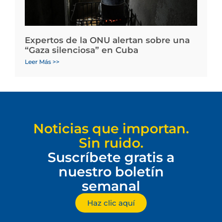
Expertos de la ONU alertan sobre una
“Gaza silenciosa” en Cuba
Leer Más >>
Noticias que importan.
Sin ruido.
Suscríbete gratis a
nuestro boletín
semanal
Haz clic aquí