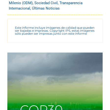
Milenio (ODM)
,
Sociedad Civil
,
Transparencia
Internacional
,
Últimas Noticias
Este informe incluye imágenes de calidad que pueden
ser bajadas e impresas. Copyright IPS, estas imágenes
sólo pueden ser impresas junto con este informe