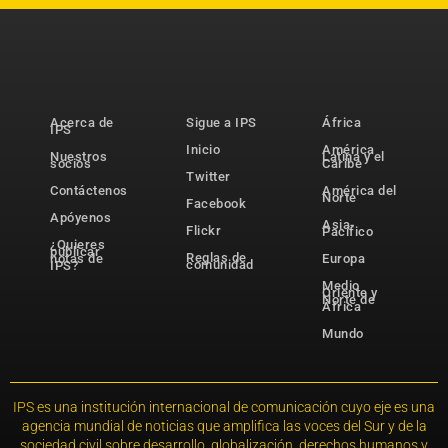
Acerca de
Sigue a IPS
África
IPS
Inicio
América
Nuestros
Latina y el
socios
Caribe
Twitter
Contáctenos
América del
Norte
Facebook
Apóyenos
Asia-
Flickr
Pacífico
¿Quieres
publicar
Reglas de
notas de
Europa
comunidad
IPS?
Medio
Oriente y
Norte de
África
Mundo
IPS es una institución internacional de comunicación cuyo eje es una
agencia mundial de noticias que amplifica las voces del Sur y de la
sociedad civil sobre desarrollo, globalización, derechos humanos y