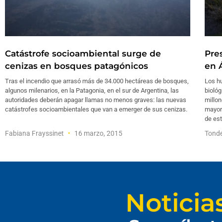
Catástrofe socioambiental surge de
Pre
cenizas en bosques patagónicos
en 
Tras el incendio que arrasó más de 34.000 hectáreas de bosques,
Los h
algunos milenarios, en la Patagonia, en el sur de Argentina, las
bioló
autoridades deberán apagar llamas no menos graves: las nuevas
millon
catástrofes socioambientales que van a emerger de sus cenizas.
mayor
de est
Fabiana Frayssinet
16 marzo, 2015
Tonde
Noticia