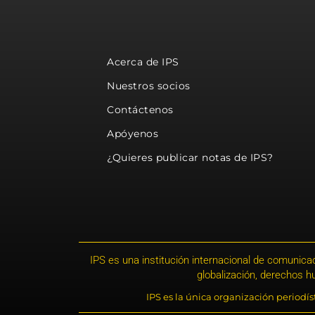
Acerca de IPS
Nuestros socios
Contáctenos
Apóyenos
¿Quieres publicar notas de IPS?
IPS es una institución internacional de comunicac
globalización, derechos 
IPS es la única organización periodí