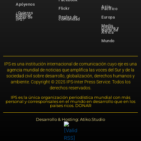
Apóyenos
Asia-
Flickr
Pacífico
¿Quieres
publicar
Reglas de
notas de
Europa
comunidad
IPS?
Medio
Oriente y
Norte de
África
Mundo
IPS es una institución internacional de comunicación cuyo eje es una
agencia mundial de noticias que amplifica las voces del Sur y de la
sociedad civil sobre desarrollo, globalización, derechos humanos y
ambiente. Copyright © 2025 IPS-Inter Press Service. Todos los
derechos reservados.
IPS es la única organización periodística mundial con más
personal y corresponsales en el mundo en desarrollo que en los
países ricos. DONAR
Desarrollo & Hosting: Atiko.Studio