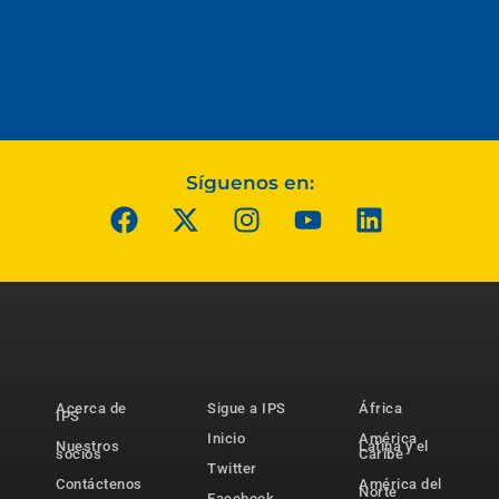
Síguenos en:
Acerca de
Sigue a IPS
África
IPS
Inicio
América
Nuestros
Latina y el
socios
Caribe
Twitter
Contáctenos
América del
Norte
Facebook