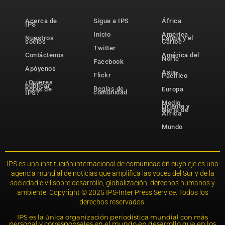
Acerca de
Sigue a IPS
África
IPS
Inicio
América
Nuestros
Latina y el
socios
Caribe
Twitter
Contáctenos
América del
Norte
Facebook
Apóyenos
Asia-
Flickr
Pacífico
¿Quieres
publicar
Reglas de
notas de
Europa
comunidad
IPS?
Medio
Oriente y
Norte de
África
Mundo
IPS es una institución internacional de comunicación cuyo eje es una
agencia mundial de noticias que amplifica las voces del Sur y de la
sociedad civil sobre desarrollo, globalización, derechos humanos y
ambiente. Copyright © 2025 IPS-Inter Press Service. Todos los
derechos reservados.
IPS es la única organización periodística mundial con más
personal y corresponsales en el mundo en desarrollo que en los