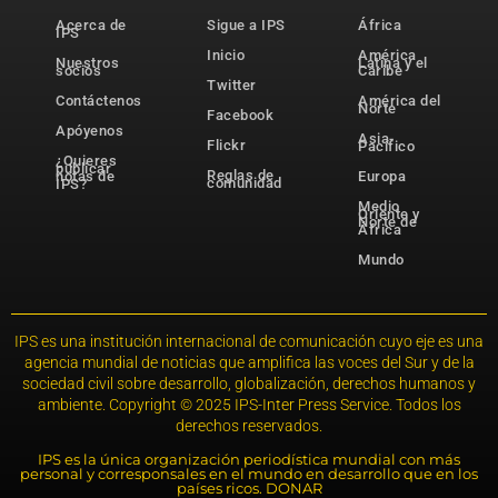
Acerca de
Sigue a IPS
África
IPS
Inicio
América
Nuestros
Latina y el
socios
Caribe
Twitter
Contáctenos
América del
Norte
Facebook
Apóyenos
Asia-
Flickr
Pacífico
¿Quieres
publicar
Reglas de
notas de
Europa
comunidad
IPS?
Medio
Oriente y
Norte de
África
Mundo
IPS es una institución internacional de comunicación cuyo eje es una
agencia mundial de noticias que amplifica las voces del Sur y de la
sociedad civil sobre desarrollo, globalización, derechos humanos y
ambiente. Copyright © 2025 IPS-Inter Press Service. Todos los
derechos reservados.
IPS es la única organización periodística mundial con más
personal y corresponsales en el mundo en desarrollo que en los
países ricos. DONAR