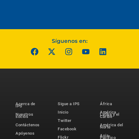
Síguenos en:
Acerca de
Sigue a IPS
África
IPS
Inicio
América
Nuestros
Latina y el
socios
Caribe
Twitter
Contáctenos
América del
Norte
Facebook
Apóyenos
Asia-
Flickr
Pacífico