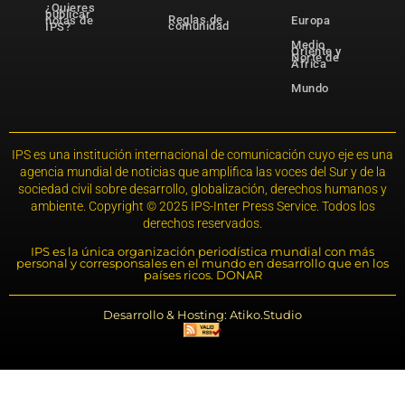
¿Quieres
publicar
Reglas de
notas de
Europa
comunidad
IPS?
Medio
Oriente y
Norte de
África
Mundo
IPS es una institución internacional de comunicación cuyo eje es una
agencia mundial de noticias que amplifica las voces del Sur y de la
sociedad civil sobre desarrollo, globalización, derechos humanos y
ambiente. Copyright © 2025 IPS-Inter Press Service. Todos los
derechos reservados.
IPS es la única organización periodística mundial con más
personal y corresponsales en el mundo en desarrollo que en los
países ricos. DONAR
Desarrollo & Hosting: Atiko.Studio