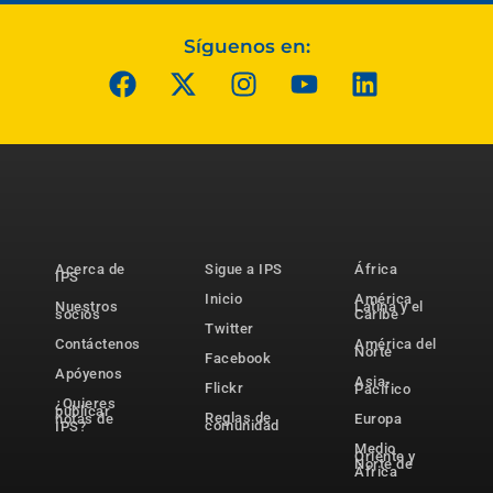
Síguenos en:
Acerca de
Sigue a IPS
África
IPS
Inicio
América
Nuestros
Latina y el
socios
Caribe
Twitter
Contáctenos
América del
Norte
Facebook
Apóyenos
Asia-
Flickr
Pacífico
¿Quieres
publicar
Reglas de
notas de
Europa
comunidad
IPS?
Medio
Oriente y
Norte de
África