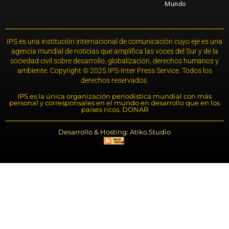
Mundo
IPS es una institución internacional de comunicación cuyo eje es una
agencia mundial de noticias que amplifica las voces del Sur y de la
sociedad civil sobre desarrollo, globalización, derechos humanos y
ambiente. Copyright © 2025 IPS-Inter Press Service. Todos los
derechos reservados.
IPS es la única organización periodística mundial con más
personal y corresponsales en el mundo en desarrollo que en los
países ricos. DONAR
Desarrollo & Hosting: Atiko.Studio