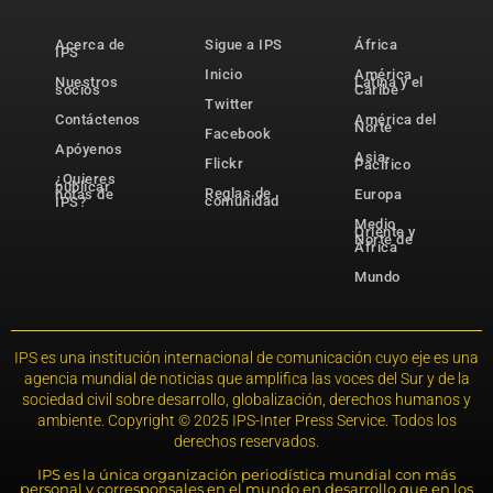
Acerca de
Sigue a IPS
África
IPS
Inicio
América
Nuestros
Latina y el
socios
Caribe
Twitter
Contáctenos
América del
Norte
Facebook
Apóyenos
Asia-
Flickr
Pacífico
¿Quieres
publicar
Reglas de
notas de
Europa
comunidad
IPS?
Medio
Oriente y
Norte de
África
Mundo
IPS es una institución internacional de comunicación cuyo eje es una
agencia mundial de noticias que amplifica las voces del Sur y de la
sociedad civil sobre desarrollo, globalización, derechos humanos y
ambiente. Copyright © 2025 IPS-Inter Press Service. Todos los
derechos reservados.
IPS es la única organización periodística mundial con más
personal y corresponsales en el mundo en desarrollo que en los