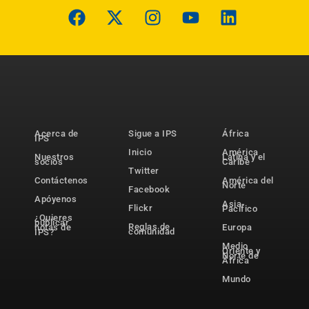
Acerca de
Sigue a IPS
África
IPS
Inicio
América
Nuestros
Latina y el
socios
Caribe
Twitter
Contáctenos
América del
Norte
Facebook
Apóyenos
Asia-
Flickr
Pacífico
¿Quieres
publicar
Reglas de
notas de
Europa
comunidad
IPS?
Medio
Oriente y
Norte de
África
Mundo