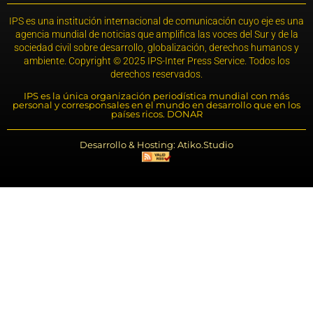
IPS es una institución internacional de comunicación cuyo eje es una
agencia mundial de noticias que amplifica las voces del Sur y de la
sociedad civil sobre desarrollo, globalización, derechos humanos y
ambiente. Copyright © 2025 IPS-Inter Press Service. Todos los
derechos reservados.
IPS es la única organización periodística mundial con más
personal y corresponsales en el mundo en desarrollo que en los
países ricos. DONAR
Desarrollo & Hosting: Atiko.Studio