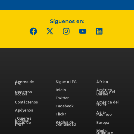
Síguenos en:
Acerca de
Sigue a IPS
África
IPS
Inicio
América
Nuestros
Latina y el
socios
Caribe
Twitter
Contáctenos
América del
Norte
Facebook
Apóyenos
Asia-
Flickr
Pacífico
¿Quieres
publicar
Reglas de
notas de
Europa
comunidad
IPS?
Medio
Oriente y