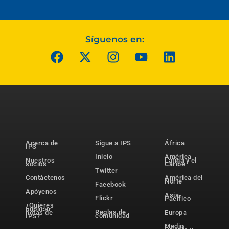
Síguenos en:
Acerca de
Sigue a IPS
África
IPS
Inicio
América
Nuestros
Latina y el
socios
Caribe
Twitter
Contáctenos
América del
Norte
Facebook
Apóyenos
Asia-
Flickr
Pacífico
¿Quieres
publicar
Reglas de
notas de
Europa
comunidad
IPS?
Medio