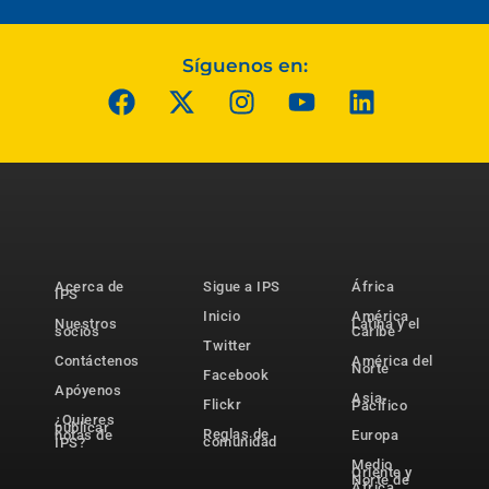
Síguenos en:
Acerca de
Sigue a IPS
África
IPS
Inicio
América
Nuestros
Latina y el
socios
Caribe
Twitter
Contáctenos
América del
Norte
Facebook
Apóyenos
Asia-
Flickr
Pacífico
¿Quieres
publicar
Reglas de
notas de
Europa
comunidad
IPS?
Medio
Oriente y
Norte de
África