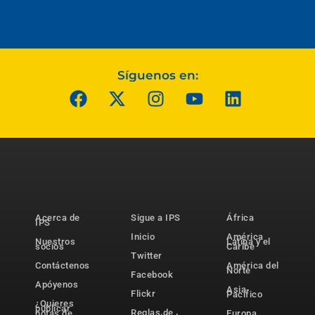
Síguenos en:
Acerca de
Sigue a IPS
África
IPS
Inicio
América
Nuestros
Latina y el
socios
Caribe
Twitter
Contáctenos
América del
Norte
Facebook
Apóyenos
Asia-
Flickr
Pacífico
¿Quieres
publicar
Reglas de
notas de
Europa