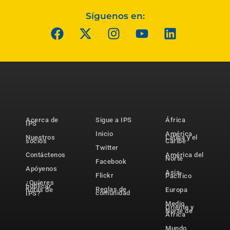
Síguenos en:
Acerca de
Sigue a IPS
África
IPS
Inicio
América
Nuestros
Latina y el
socios
Caribe
Twitter
Contáctenos
América del
Norte
Facebook
Apóyenos
Asia-
Flickr
Pacífico
¿Quieres
publicar
Reglas de
notas de
Europa
comunidad
IPS?
Medio
Oriente y
Norte de
África
Mundo