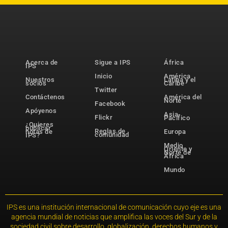
Acerca de
Sigue a IPS
África
IPS
Inicio
América
Nuestros
Latina y el
socios
Caribe
Twitter
Contáctenos
América del
Norte
Facebook
Apóyenos
Asia-
Flickr
Pacífico
¿Quieres
publicar
Reglas de
notas de
Europa
comunidad
IPS?
Medio
Oriente y
Norte de
África
Mundo
IPS es una institución internacional de comunicación cuyo eje es una
agencia mundial de noticias que amplifica las voces del Sur y de la
sociedad civil sobre desarrollo, globalización, derechos humanos y