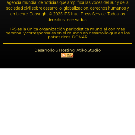
agencia mundial de noticias que amplifica las voces del Sur y de la
sociedad civil sobre desarrollo, globalización, derechos humanos y
ambiente. Copyright © 2025 IPS-Inter Press Service. Todos los
derechos reservados.
IPS es la única organización periodística mundial con más
personal y corresponsales en el mundo en desarrollo que en los
países ricos. DONAR
Desarrollo & Hosting: Atiko.Studio