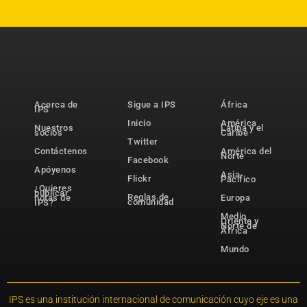
Acerca de
Sigue a IPS
África
IPS
Inicio
América
Nuestros
Latina y el
socios
Caribe
Twitter
Contáctenos
América del
Norte
Facebook
Apóyenos
Asia-
Flickr
Pacífico
¿Quieres
publicar
Reglas de
notas de
Europa
comunidad
IPS?
Medio
Oriente y
Norte de
África
Mundo
IPS es una institución internacional de comunicación cuyo eje es una