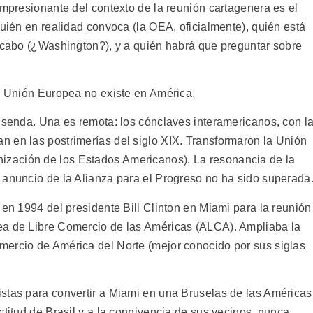
impresionante del contexto de la reunión cartagenera es el
quién en realidad convoca (la OEA, oficialmente), quién está
a cabo (¿Washington?), y a quién habrá que preguntar sobre
la Unión Europea no existe en América.
e senda. Una es remota: los cónclaves interamericanos, con l
 en las postrimerías del siglo XIX. Transformaron la Unión
zación de los Estados Americanos). La resonancia de la
 anuncio de la Alianza para el Progreso no ha sido superada
 en 1994 del presidente Bill Clinton en Miami para la reunión
ea de Libre Comercio de las Américas (ALCA). Ampliaba la
mercio de América del Norte (mejor conocido por sus siglas
stas para convertir a Miami en una Bruselas de las Américas
ctitud de Brasil y a la connivencia de sus vecinos, nunca