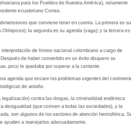
olivariana para los Pueblos de Nuestra América), solamente
esidente ecuatoriano Correa.
 dimensiones que conviene tener en cuenta. La primera es s
 Olímpicos); la segunda es su agenda (vaga); y la tercera es
a interpretación de himno nacional colombiano a cargo de
. Después de haber convertido en un éxito disquero su
as, poco le quedaba por superar a la cantante.
una agenda que encare los problemas urgentes del continent
tratégicas de antaño.
a legalización) contra las drogas, la criminalidad endémica
y la desigualdad (que corroen a todas las sociedades), y la
lada, son algunos de los sectores de atención hemisférica. S
re ayuden a manejarlos adecuadamente.