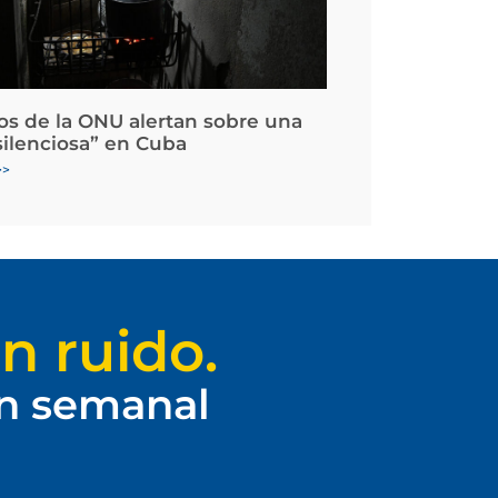
os de la ONU alertan sobre una
silenciosa” en Cuba
>>
n ruido.
ín semanal