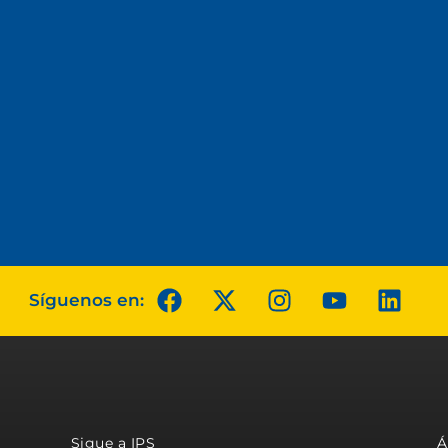
Síguenos en:
Sigue a IPS
Á