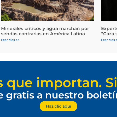
Minerales críticos y agua marchan por
Expert
sendas contrarias en América Latina
“Gaza 
Leer Más >>
Leer Más 
s que importan. Si
e gratis a nuestro bolet
Haz clic aquí