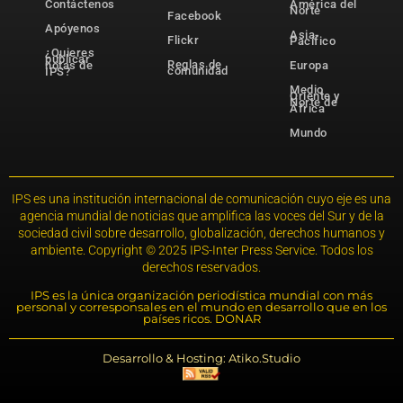
Contáctenos
América del
Norte
Facebook
Apóyenos
Asia-
Flickr
Pacífico
¿Quieres
publicar
Reglas de
notas de
Europa
comunidad
IPS?
Medio
Oriente y
Norte de
África
Mundo
IPS es una institución internacional de comunicación cuyo eje es una
agencia mundial de noticias que amplifica las voces del Sur y de la
sociedad civil sobre desarrollo, globalización, derechos humanos y
ambiente. Copyright © 2025 IPS-Inter Press Service. Todos los
derechos reservados.
IPS es la única organización periodística mundial con más
personal y corresponsales en el mundo en desarrollo que en los
países ricos. DONAR
Desarrollo & Hosting: Atiko.Studio