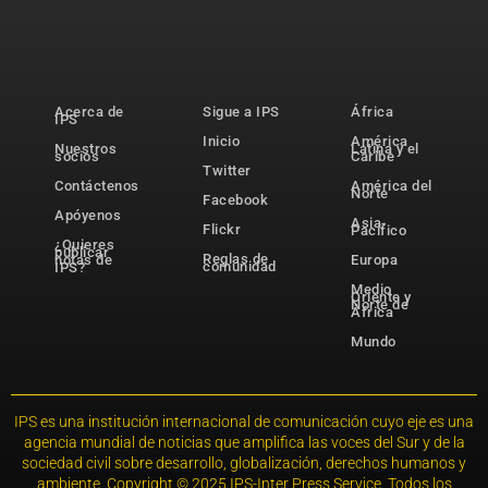
Acerca de
Sigue a IPS
África
IPS
Inicio
América
Nuestros
Latina y el
socios
Caribe
Twitter
Contáctenos
América del
Norte
Facebook
Apóyenos
Asia-
Flickr
Pacífico
¿Quieres
publicar
Reglas de
notas de
Europa
comunidad
IPS?
Medio
Oriente y
Norte de
África
Mundo
IPS es una institución internacional de comunicación cuyo eje es una
agencia mundial de noticias que amplifica las voces del Sur y de la
sociedad civil sobre desarrollo, globalización, derechos humanos y
ambiente. Copyright © 2025 IPS-Inter Press Service. Todos los