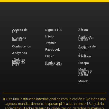
Acerca de
Sigue a IPS
África
IPS
Inicio
América
Nuestros
Latina y el
socios
Caribe
Twitter
Contáctenos
América del
Norte
Facebook
Apóyenos
Asia-
Flickr
Pacífico
¿Quieres
publicar
Reglas de
notas de
Europa
comunidad
IPS?
Medio
Oriente y
Norte de
África
Mundo
IPS es una institución internacional de comunicación cuyo eje es una
agencia mundial de noticias que amplifica las voces del Sur y de la
sociedad civil sobre desarrollo, globalización, derechos humanos y