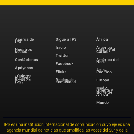
Acerca de
Sigue a IPS
África
IPS
Inicio
América
Nuestros
Latina y el
socios
Caribe
Twitter
Contáctenos
América del
Norte
Facebook
Apóyenos
Asia-
Flickr
Pacífico
¿Quieres
publicar
Reglas de
notas de
Europa
comunidad
IPS?
Medio
Oriente y
Norte de
África
Mundo
IPS es una institución internacional de comunicación cuyo eje es una
agencia mundial de noticias que amplifica las voces del Sur y de la