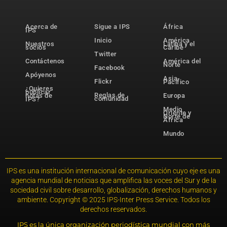
Acerca de
Sigue a IPS
África
IPS
Inicio
América
Nuestros
Latina y el
socios
Caribe
Twitter
Contáctenos
América del
Norte
Facebook
Apóyenos
Asia-
Flickr
Pacífico
¿Quieres
publicar
Reglas de
notas de
Europa
comunidad
IPS?
Medio
Oriente y
Norte de
África
Mundo
IPS es una institución internacional de comunicación cuyo eje es una
agencia mundial de noticias que amplifica las voces del Sur y de la
sociedad civil sobre desarrollo, globalización, derechos humanos y
ambiente. Copyright © 2025 IPS-Inter Press Service. Todos los
derechos reservados.
IPS es la única organización periodística mundial con más