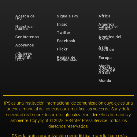
Acerca de
Sigue a IPS
África
IPS
Inicio
América
Nuestros
Latina y el
socios
Caribe
Twitter
Contáctenos
América del
Norte
Facebook
Apóyenos
Asia-
Flickr
Pacífico
¿Quieres
publicar
Reglas de
notas de
Europa
comunidad
IPS?
Medio
Oriente y
Norte de
África
Mundo
IPS es una institución internacional de comunicación cuyo eje es una
agencia mundial de noticias que amplifica las voces del Sur y de la
sociedad civil sobre desarrollo, globalización, derechos humanos y
ambiente. Copyright © 2025 IPS-Inter Press Service. Todos los
derechos reservados.
IPS es la única organización periodística mundial con más