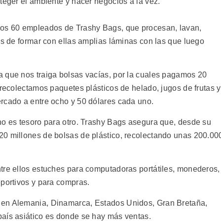
teger el ambiente y hacer negocios a la vez.
nos 60 empleados de Trashy Bags, que procesan, lavan,
es de formar con ellas amplias láminas con las que luego
 que nos traiga bolsas vacías, por la cuales pagamos 20
 recolectamos paquetes plásticos de helado, jugos de frutas y
rcado a entre ocho y 50 dólares cada uno.
no es tesoro para otro. Trashy Bags asegura que, desde su
20 millones de bolsas de plástico, recolectando unas 200.00
tre ellos estuches para computadoras portátiles, monederos,
eportivos y para compras.
 en Alemania, Dinamarca, Estados Unidos, Gran Bretaña,
aís asiático es donde se hay más ventas.