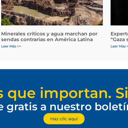
Minerales críticos y agua marchan por
Expert
sendas contrarias en América Latina
“Gaza 
Leer Más >>
Leer Más 
s que importan. Si
e gratis a nuestro bolet
Haz clic aquí