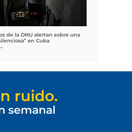
os de la ONU alertan sobre una
silenciosa” en Cuba
>>
n ruido.
ín semanal