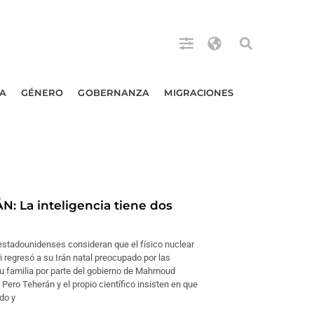
A
GÉNERO
GOBERNANZA
MIGRACIONES
N: La inteligencia tiene dos
estadounidenses consideran que el físico nuclear
 regresó a su Irán natal preocupado por las
 familia por parte del gobierno de Mahmoud
ero Teherán y el propio científico insisten en que
do y