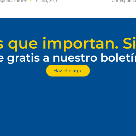
sponsal de IPS
16 julio, 2010
Corresponsa
s que importan. Si
e gratis a nuestro bolet
Haz clic aquí