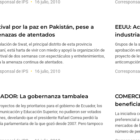
sponsal de IPS
16 julio, 2010
Corresponsa
ival por la paz en Pakistán, pese a
EEUU: Act
nazas de atentados
industria
lación de Swat, el principal distrito de esta provincia
Grupos de la s
aní, está harta de vivir con miedo y apoyó la organización de
aprobación en
stival de dos semanas con espectáculos y entretenimientos,
proyecto de l
a la amenaza continua de atentados.
anticorrupció
sponsal de IPS
16 julio, 2010
Corresponsa
ADOR: La gobernanza tambalea
COMERCI
benefici
oyectos de ley prioritarios para el gobierno de Ecuador, los
municación y Educación Superior, no pudieron ser votados
La iniciativa
es, develando que el presidente Rafael Correa perdió la
preferencial a
ía parlamentaria de la que gozó desde 2007. Pero tampoco
mercados de la
número de per