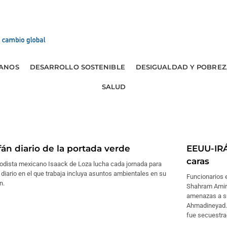
ANOS
DESARROLLO SOSTENIBLE
DESIGUALDAD Y POBREZ
SALUD
fán diario de la portada verde
EEUU-IRÁ
caras
iodista mexicano Isaack de Loza lucha cada jornada para
 diario en el que trabaja incluya asuntos ambientales en su
Funcionarios 
n.
Shahram Amiri
amenazas a su
Ahmadineyad. P
fue secuestra