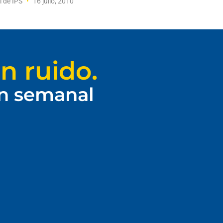
l de IPS
16 julio, 2010
n ruido.
ín semanal