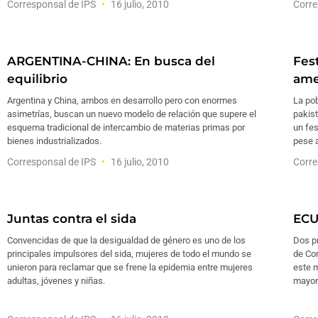
Corresponsal de IPS
16 julio, 2010
Corre
ARGENTINA-CHINA: En busca del
Fest
equilibrio
ame
Argentina y China, ambos en desarrollo pero con enormes
La pob
asimetrías, buscan un nuevo modelo de relación que supere el
pakist
esquema tradicional de intercambio de materias primas por
un fe
bienes industrializados.
pese 
Corresponsal de IPS
16 julio, 2010
Corre
Juntas contra el sida
ECU
Convencidas de que la desigualdad de género es uno de los
Dos pr
principales impulsores del sida, mujeres de todo el mundo se
de Co
unieron para reclamar que se frene la epidemia entre mujeres
este m
adultas, jóvenes y niñas.
mayor