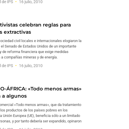
l de IPS
16 julio, 2010
ivistas celebran reglas para
s extractivas
ociedad civil locales e internacionales elogiaron la
 el Senado de Estados Unidos de un importante
ey de reforma financiera que exige medidas
n a compañías mineras y de energía.
l de IPS
16 julio, 2010
O-ÁFRICA: «Todo menos armas»
a a algunos
 comercial «Todo menos armas», que da tratamiento
 los productos de los países pobres en los
 Unión Europea (UE), beneficia sólo a un limitado
sonas, y por tanto debería ser expandido, opinaron