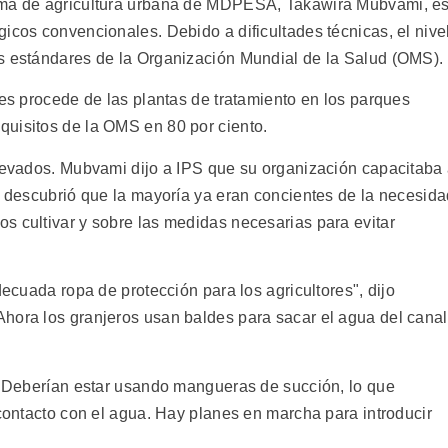
rama de agricultura urbana de MDPESA, Takawira Mubvami, e
icos convencionales. Debido a dificultades técnicas, el nive
s estándares de la Organización Mundial de la Salud (OMS).
res procede de las plantas de tratamiento en los parques
uisitos de la OMS en 80 por ciento.
elevados. Mubvami dijo a IPS que su organización capacitaba
ro descubrió que la mayoría ya eran concientes de la necesid
s cultivar y sobre las medidas necesarias para evitar
decuada ropa de protección para los agricultores", dijo
hora los granjeros usan baldes para sacar el agua del canal
n. Deberían estar usando mangueras de succión, lo que
 contacto con el agua. Hay planes en marcha para introducir