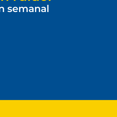
ín semanal