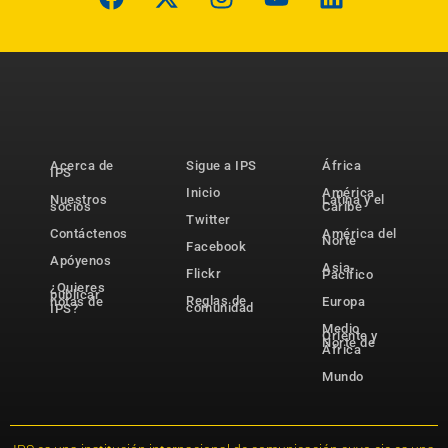
Acerca de
Sigue a IPS
África
IPS
Inicio
América
Nuestros
Latina y el
socios
Caribe
Twitter
Contáctenos
América del
Norte
Facebook
Apóyenos
Asia-
Flickr
Pacífico
¿Quieres
publicar
Reglas de
notas de
Europa
comunidad
IPS?
Medio
Oriente y
Norte de
África
Mundo