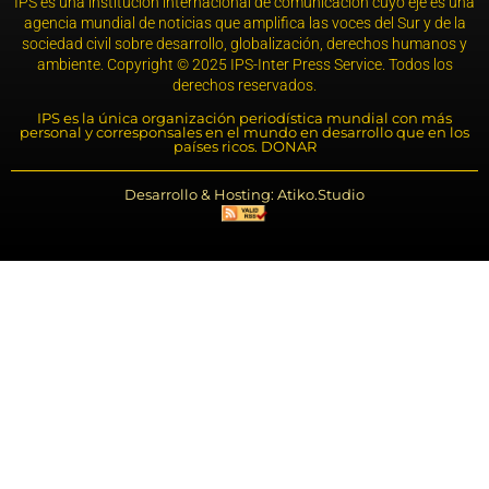
IPS es una institución internacional de comunicación cuyo eje es una
agencia mundial de noticias que amplifica las voces del Sur y de la
sociedad civil sobre desarrollo, globalización, derechos humanos y
ambiente. Copyright © 2025 IPS-Inter Press Service. Todos los
derechos reservados.
IPS es la única organización periodística mundial con más
personal y corresponsales en el mundo en desarrollo que en los
países ricos. DONAR
Desarrollo & Hosting: Atiko.Studio