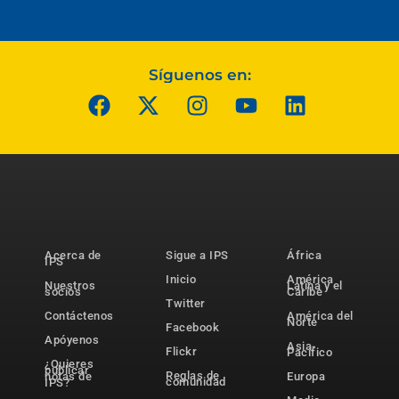
Síguenos en:
Acerca de
Sigue a IPS
África
IPS
Inicio
América
Nuestros
Latina y el
socios
Caribe
Twitter
Contáctenos
América del
Norte
Facebook
Apóyenos
Asia-
Flickr
Pacífico
¿Quieres
publicar
Reglas de
notas de
Europa
comunidad
IPS?