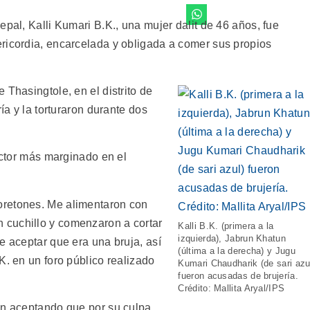
epal, Kalli Kumari B.K., una mujer dalit de 46 años, fue
ricordia, encarcelada y obligada a comer sus propios
 Thasingtole, en el distrito de
ía y la torturaron durante dos
sector más marginado en el
oretones. Me alimentaron con
cuchillo y comenzaron a cortar
Kalli B.K. (primera a la
izquierda), Jabrun Khatun
e aceptar que era una bruja, así
(última a la derecha) y Jugu
K. en un foro público realizado
Kumari Chaudharik (de sari azu
fueron acusadas de brujería.
Crédito: Mallita Aryal/IPS
ón aceptando que por su culpa