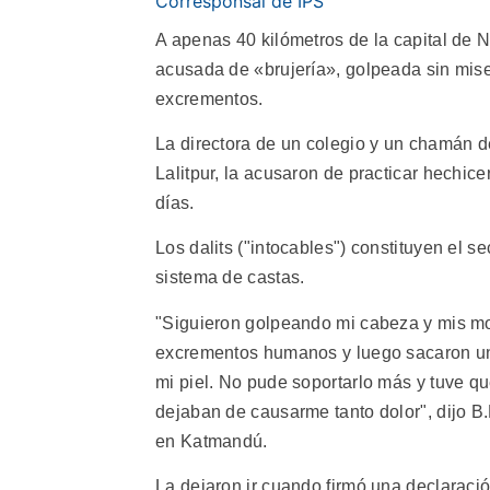
Corresponsal de IPS
A apenas 40 kilómetros de la capital de N
acusada de «brujería», golpeada sin mise
excrementos.
La directora de un colegio y un chamán de
Lalitpur, la acusaron de practicar hechicer
días.
Los dalits ("intocables") constituyen el 
sistema de castas.
"Siguieron golpeando mi cabeza y mis m
excrementos humanos y luego sacaron un 
mi piel. No pude soportarlo más y tuve qu
dejaban de causarme tanto dolor", dijo B.
en Katmandú.
La dejaron ir cuando firmó una declaraci