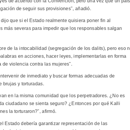
yes de acuerdo con la Convención, pero una vez que un paí
bligación de seguir sus provisiones", añadió.
ijo que si el Estado realmente quisiera poner fin al
es más severas para impedir que los responsables salgan
e de la intocabilidad (segregación de los dalits), pero eso 
s palabras en acciones, hacer leyes, implementarlas en forma
de violencia contra las mujeres".
intervenir de inmediato y buscar formas adecuadas de
 brujas y torturadas.
vivan en la misma comunidad que los perpetradores. ¿No es
da ciudadano se sienta seguro? ¿Entonces por qué Kalli
es la torturaron?", afirmó.
el Estado debería garantizar representación de las