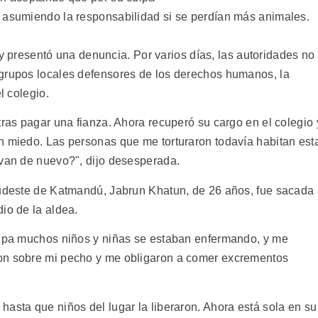
y asumiendo la responsabilidad si se perdían más animales.
al y presentó una denuncia. Por varios días, las autoridades no
 grupos locales defensores de los derechos humanos, la
l colegio.
tras pagar una fianza. Ahora recuperó su cargo en el colegio 
n miedo. Las personas que me torturaron todavía habitan est
evan de nuevo?", dijo desesperada.
sudeste de Katmandú, Jabrun Khatun, de 26 años, fue sacada
io de la aldea.
culpa muchos niños y niñas se estaban enfermando, y me
on sobre mi pecho y me obligaron a comer excrementos
asta que niños del lugar la liberaron. Ahora está sola en su