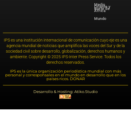
Medio
Oriente y
Norte de
África
Mundo
IPS es una institución internacional de comunicación cuyo eje es una
agencia mundial de noticias que amplifica las voces del Sur y de la
sociedad civil sobre desarrollo, globalización, derechos humanos y
ambiente. Copyright © 2025 IPS-Inter Press Service. Todos los
derechos reservados.
IPS es la única organización periodística mundial con más
personal y corresponsales en el mundo en desarrollo que en los
países ricos. DONAR
Desarrollo & Hosting: Atiko.Studio