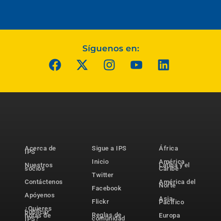
Síguenos en:
Acerca de
Sigue a IPS
África
IPS
Inicio
América
Nuestros
Latina y el
socios
Caribe
Twitter
Contáctenos
América del
Norte
Facebook
Apóyenos
Asia-
Flickr
Pacífico
¿Quieres
publicar
Reglas de
notas de
Europa
comunidad
IPS?