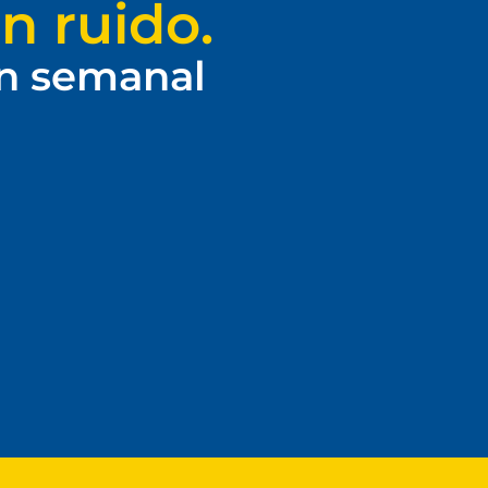
n ruido.
ín semanal