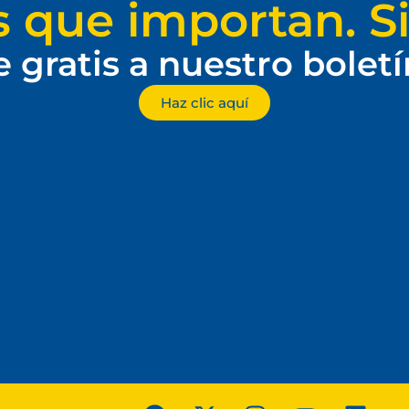
s que importan. Si
e gratis a nuestro bolet
Haz clic aquí