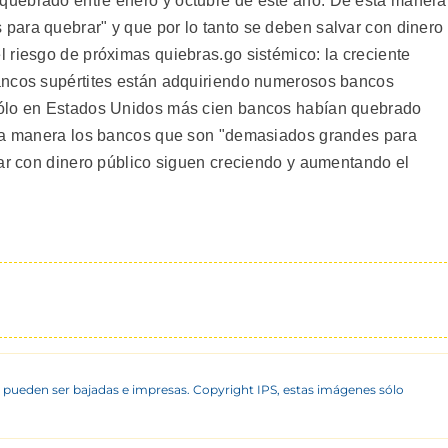
uebrado entre enero y octubre de este año. De esta manera
ara quebrar" y que por lo tanto se deben salvar con dinero
 riesgo de próximas quiebras.go sistémico: la creciente
ancos supértites están adquiriendo numerosos bancos
Sólo en Estados Unidos más cien bancos habían quebrado
sta manera los bancos que son "demasiados grandes para
var con dinero público siguen creciendo y aumentando el
 pueden ser bajadas e impresas. Copyright IPS, estas imágenes sólo