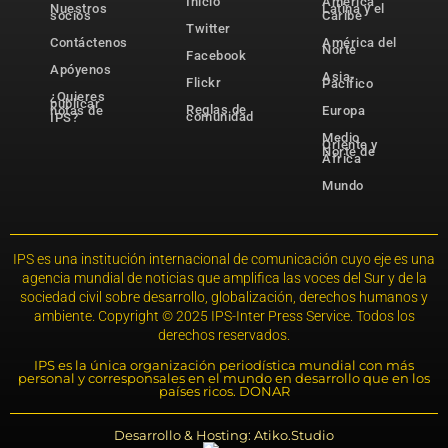
Inicio
América
Nuestros
Latina y el
socios
Caribe
Twitter
Contáctenos
América del
Norte
Facebook
Apóyenos
Asia-
Flickr
Pacífico
¿Quieres
publicar
Reglas de
notas de
Europa
comunidad
IPS?
Medio
Oriente y
Norte de
África
Mundo
IPS es una institución internacional de comunicación cuyo eje es una
agencia mundial de noticias que amplifica las voces del Sur y de la
sociedad civil sobre desarrollo, globalización, derechos humanos y
ambiente. Copyright © 2025 IPS-Inter Press Service. Todos los
derechos reservados.
IPS es la única organización periodística mundial con más
personal y corresponsales en el mundo en desarrollo que en los
países ricos. DONAR
Desarrollo & Hosting: Atiko.Studio