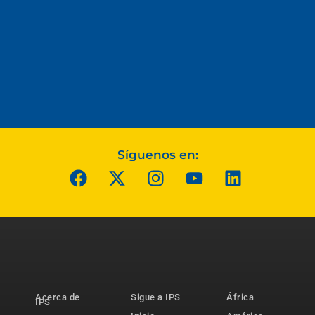
Síguenos en:
Acerca de
Sigue a IPS
África
IPS