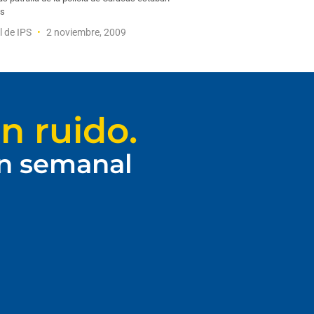
as
l de IPS
2 noviembre, 2009
n ruido.
ín semanal