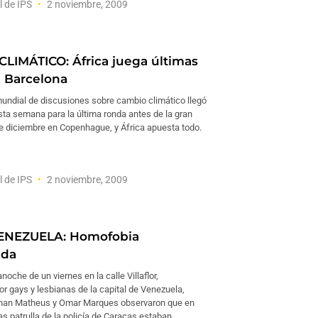
l de IPS
2 noviembre, 2009
LIMÁTICO: África juega últimas
n Barcelona
undial de discusiones sobre cambio climático llegó
sta semana para la última ronda antes de la gran
e diciembre en Copenhague, y África apuesta todo.
l de IPS
2 noviembre, 2009
NEZUELA: Homofobia
ada
noche de un viernes en la calle Villaflor,
r gays y lesbianas de la capital de Venezuela,
han Matheus y Omar Marques observaron que en
s patrulla de la policía de Caracas estaban