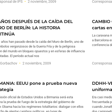
sponsal de IPS
2 noviembre, 2009
Corresponsa
AÑOS DESPUÉS DE LA CAÍDA DEL
CAMBIO C
O DE BERLÍN: LA HISTORIA
cartas e
NTINÚA
La caravana m
a Barcelona e
 años han pasado desde la caída del Muro de Berlín, uno de
conferencia d
mbolos vergonzosos de la Guerra Fría y de la peligrosa
ón del mundo en bloques opuestos y en esferas de influencia
tadas. El período actual nos
l Gorbachov
2 noviembre, 2009
Corresponsa
MANIA: EEUU pone a prueba nueva
DDHH-VE
rategia
uniform
sión oficial de Estados Unidos a Birmania será esta
Era casi media
 la prueba de fuego de la estrategia del gobierno de
frecuentada po
 Obama hacia los regímenes totalitarios: dialogar con ellos
cuando Jonat
 fin de alentar cambios políticos, en lugar de
dos camioneta