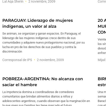
Lal Aqa Sherin
2 noviembre, 2009
Corre
PARAGUAY: Liderazgo de mujeres
20 
indígenas, un valor al alza
MUR
CO
Se animan, se organizan y ganan espacios. En Paraguay, el
liderazgo de las mujeres indígenas crece dentro de sus
Veinte
comunidades y adquiere nuevo protagonismo nacional, por su
los sí
lucha en pro de los derechos de sus pueblos y contra la
divisi
discriminación
enfren
Corresponsal de IPS
2 noviembre, 2009
Mijai
POBREZA-ARGENTINA: No alcanza con
BIR
saciar el hambre
est
La impotencia domina a coordinadoras de comedores
Una mi
comunitarios que brindan alimentos diarios a niños y
semana
adolescentes argentinos, cuando observan que la marginación en
Barack
la que viven sus familias les tiene marcado el futuro.
con el