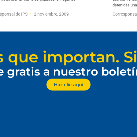
detenidas un
sponsal de IPS
2 noviembre, 2009
Corresponsa
s que importan. Si
e gratis a nuestro bolet
Haz clic aquí