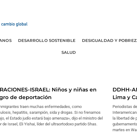
ANOS
DESARROLLO SOSTENIBLE
DESIGUALDAD Y POBREZ
SALUD
RACIONES-ISRAEL: Niños y niñas en
DDHH-AMÉ
igro de deportación
Lima y C
inmigrantes traen muchas enfermedades, como
Periodistas de
ulosis, hepatitis, sarampión, sida y drogas. Si no frenamos
Interamerica
ujo, el Estado judío estará bajo amenaza», dijo el ministro del
la libertad de
or de Israel, Eli Yishai, líder del ultraortodoxo partido Shas.
gubernamental
martes en Wa